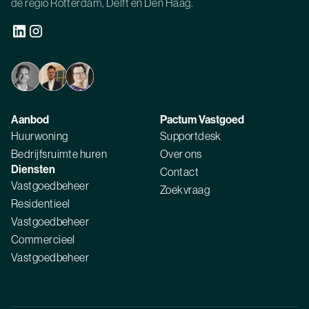
de regio Rotterdam, Delft en Den Haag.
Aanbod
Pactum Vastgoed
Huurwoning
Supportdesk
Bedrijfsruimte huren
Over ons
Diensten
Contact
Vastgoedbeheer
Zoekvraag
Residentieel
Vastgoedbeheer
Commercieel
Vastgoedbeheer